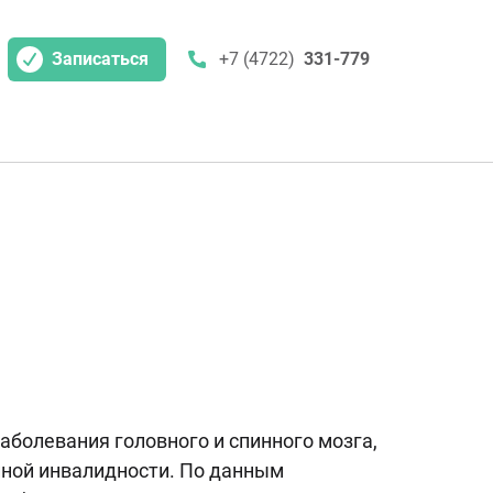
Записаться
+7 (4722)
331-779
аболевания головного и спинного мозга,
иной инвалидности. По данным