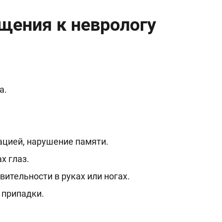
щения к неврологу
а.
ацией, нарушение памяти.
х глаз.
ительности в руках или ногах.
 припадки.