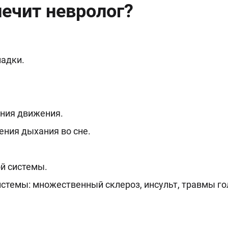
лечит невролог?
падки.
ения движения.
ения дыхания во сне.
й системы.
стемы: множественный склероз, инсульт, травмы го