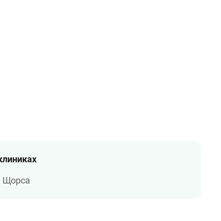
 клиниках
а Щорса