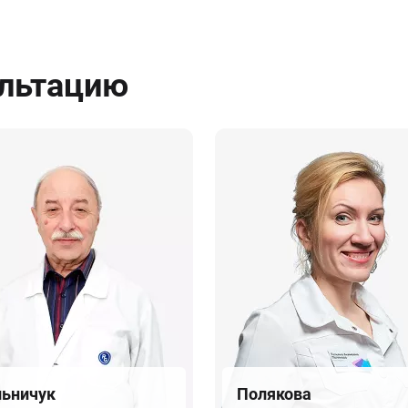
ультацию
ьничук
Полякова