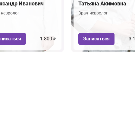
ксандр Иванович
Татьяна Акимовна
-невролог
Врач-невролог
писаться
1 800 ₽
Записаться
3 