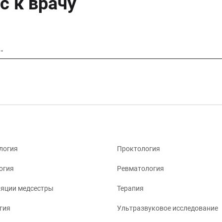
с к врачу
…
логия
Проктология
огия
Ревматология
яции медсестры
Терапия
гия
Ультразвуковое исследование