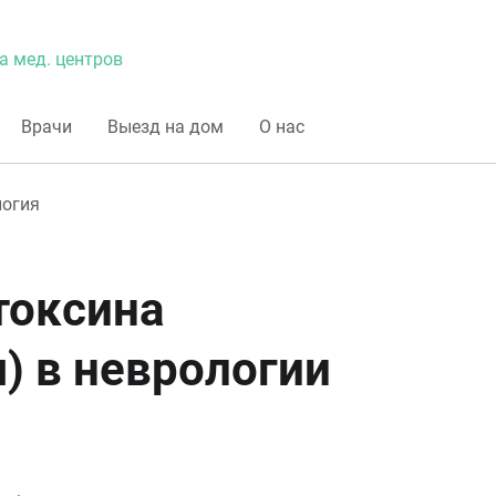
а мед. центров
Врачи
Выезд на дом
О нас
логия
токсина
) в неврологии