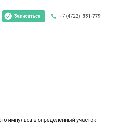
Записаться
+7 (4722)
331-779
ого импульса в определенный участок