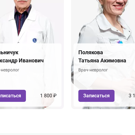
ьничук
Полякова
ксандр Иванович
Татьяна Акимовна
-невролог
Врач-невролог
писаться
1 800 ₽
Записаться
3 