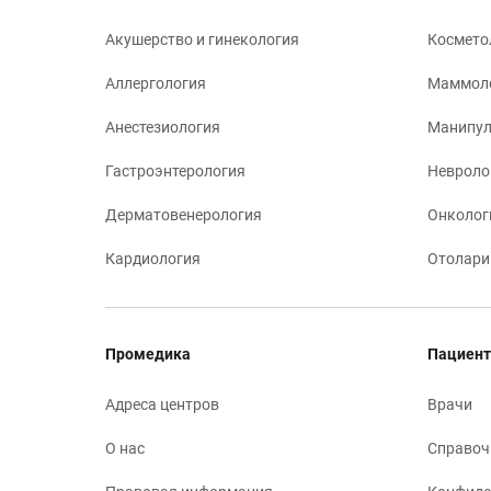
Акушерство и гинекология
Космето
Аллергология
Маммол
Анестезиология
Манипул
Гастроэнтерология
Невроло
Дерматовенерология
Онколог
Кардиология
Отолари
Промедика
Пациент
Адреса центров
Врачи
О нас
Справоч