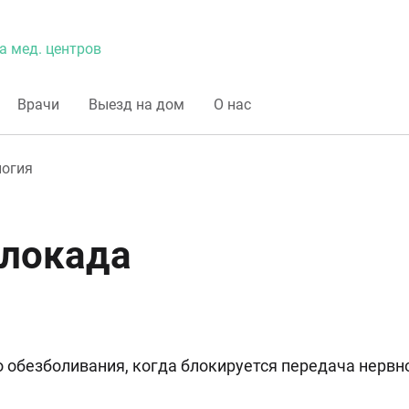
а мед. центров
Врачи
Выезд на дом
О нас
логия
блокада
о обезболивания, когда блокируется передача нервн