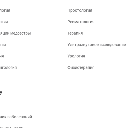
логия
Проктология
огия
Ревматология
яции медсестры
Терапия
гия
Ультразвуковое исследование
ия
Урология
нгология
Физиотерапия
у
ник заболеваний