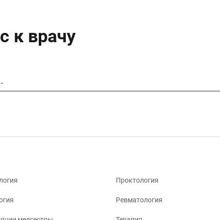
с к врачу
…
логия
Проктология
огия
Ревматология
яции медсестры
Терапия