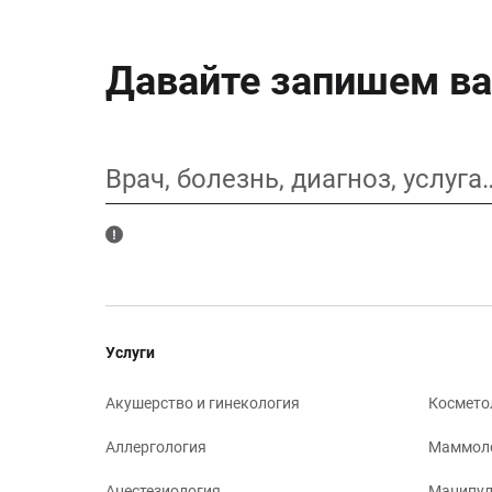
Давайте запишем ва
Врач, болезнь, диагноз, услуга
Услуги
Акушерство и гинекология
Космето
Аллергология
Маммол
Анестезиология
Манипул