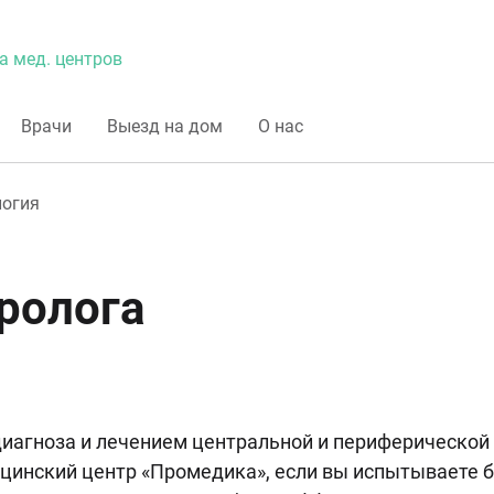
а мед. центров
Врачи
Выезд на дом
О нас
логия
ролога
диагноза и лечением центральной и периферической
цинский центр «Промедика», если вы испытываете бо