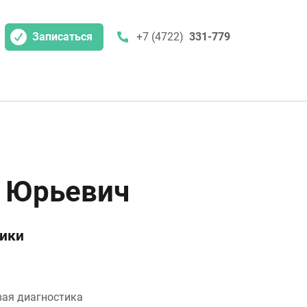
Записаться
+7 (4722)
331-779
 Юрьевич
тики
вая диагностика