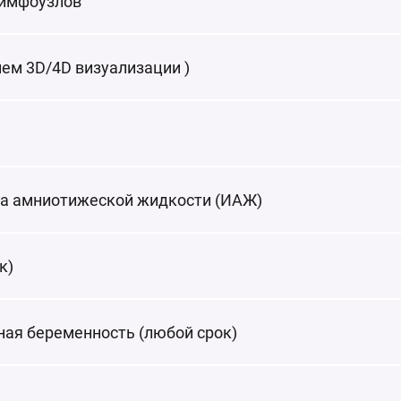
лимфоузлов
ием 3D/4D визуализации )
са амниотижеской жидкости (ИАЖ)
к)
ная беременность (любой срок)