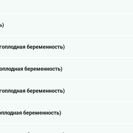
ь)
огоплодная беременность)
дноплодная беременность)
огоплодная беременность)
ноплодная беременность)