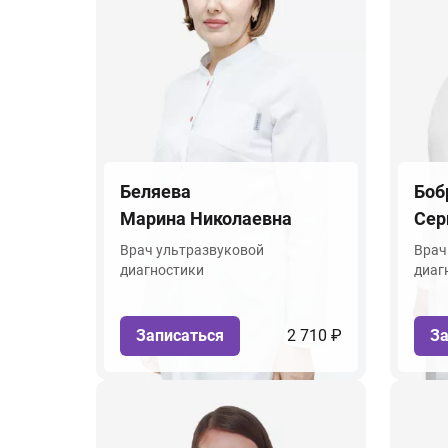
Беляева
Боб
Марина Николаевна
Сер
Врач ультразвуковой
Врач
диагностики
диаг
Записаться
2 710 ₽
За