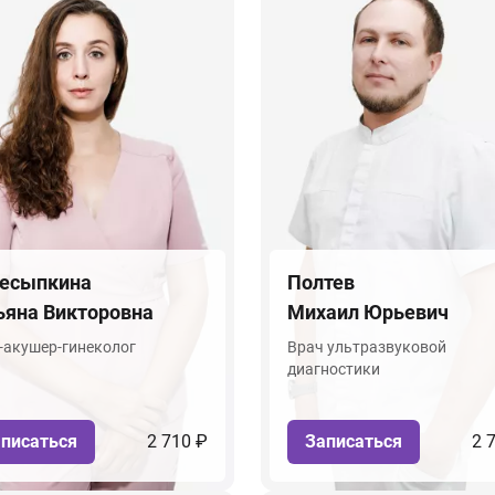
есыпкина
Полтев
ьяна Викторовна
Михаил Юрьевич
-акушер-гинеколог
Врач ультразвуковой
диагностики
писаться
2 710 ₽
Записаться
2 