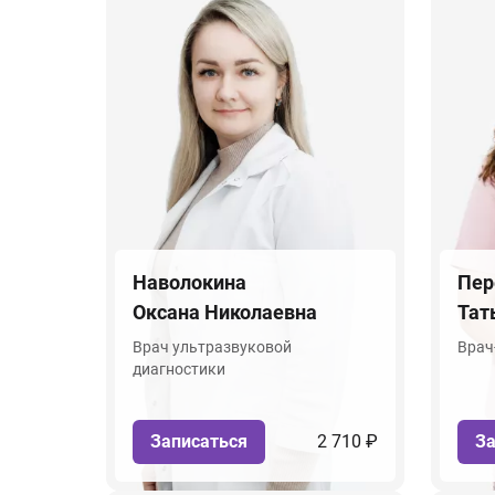
Наволокина
Пер
Оксана Николаевна
Тат
Врач ультразвуковой
Врач
диагностики
Записаться
2 710 ₽
За