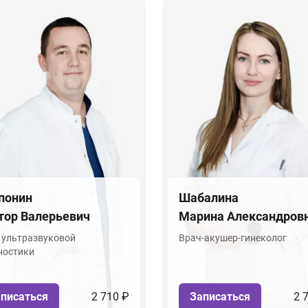
понин
Шабалина
тор Валерьевич
Марина Александров
 ультразвуковой
Врач-акушер-гинеколог
ностики
писаться
2 710 ₽
Записаться
2 