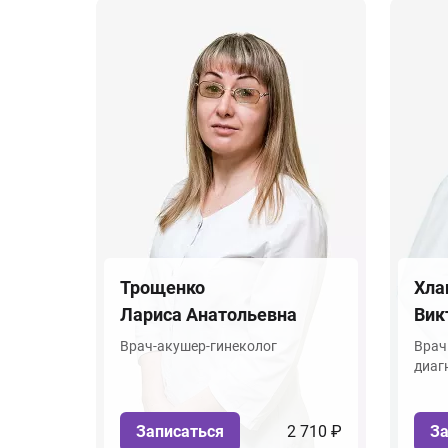
Трощенко
Хла
Лариса Анатольевна
Вик
Врач-акушер-гинеколог
Врач
диаг
Записаться
2 710 ₽
За