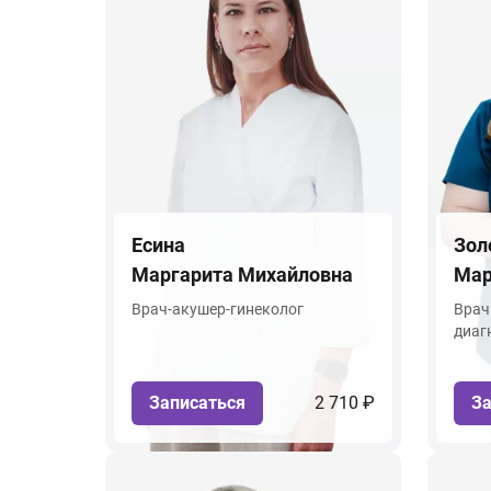
Есина
Зол
Маргарита Михайловна
Мар
Врач-акушер-гинеколог
Врач
диаг
Записаться
2 710 ₽
За