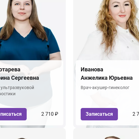
отарева
Иванова
ина Сергеевна
Анжелика Юрьевна
 ультразвуковой
Врач-акушер-гинеколог
ностики
писаться
2 710 ₽
Записаться
2 