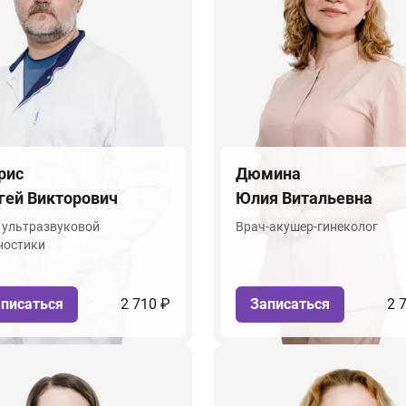
рис
Дюмина
гей Викторович
Юлия Витальевна
 ультразвуковой
Врач-акушер-гинеколог
ностики
писаться
2 710 ₽
Записаться
2 