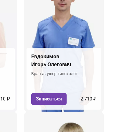
Евдокимов
Игорь Олегович
Врач-акушер-гинеколог
710 ₽
Записаться
2 710 ₽