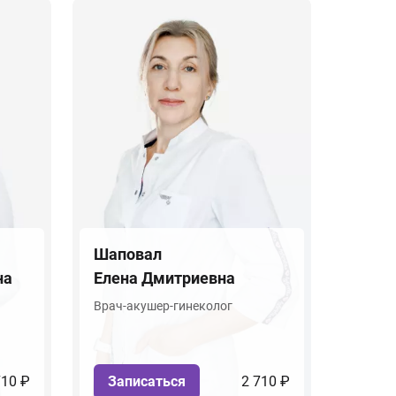
Шаповал
на
Елена Дмитриевна
Врач-акушер-гинеколог
710 ₽
Записаться
2 710 ₽