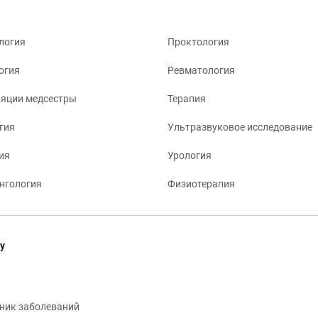
логия
Проктология
огия
Ревматология
яции медсестры
Терапия
гия
Ультразвуковое исследование
ия
Урология
нгология
Физиотерапия
у
ник заболеваний