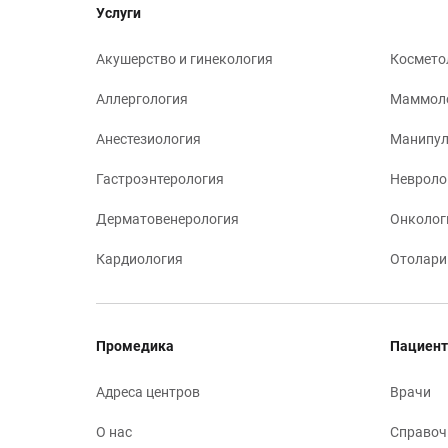
Услуги
Акушерство и гинекология
Космето
Аллергология
Маммол
Анестезиология
Манипул
Гастроэнтерология
Невроло
Дерматовенерология
Онколог
Кардиология
Отолари
Промедика
Пациент
Адреса центров
Врачи
О нас
Справоч