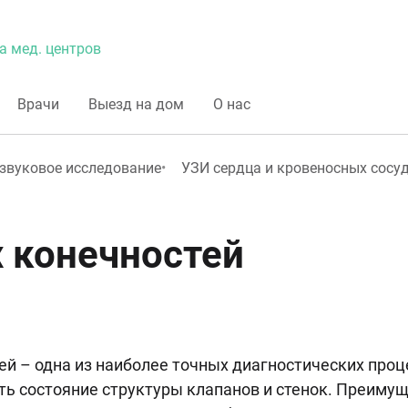
а мед. центров
Врачи
Выезд на дом
О нас
звуковое исследование
УЗИ сердца и кровеносных сосу
х конечностей
тей – одна из наиболее точных диагностических пр
ить состояние структуры клапанов и стенок. Преим