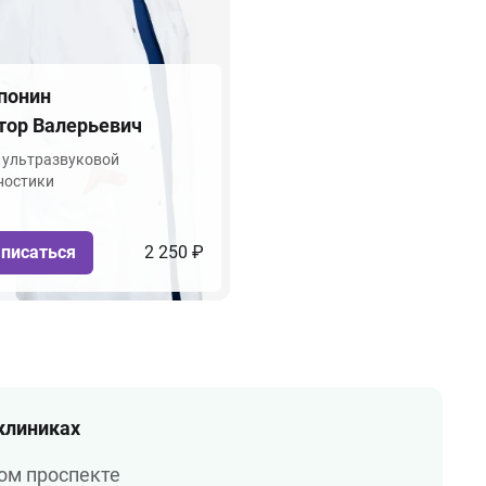
понин
тор Валерьевич
 ультразвуковой
ностики
писаться
2 250 ₽
 клиниках
ом проспекте