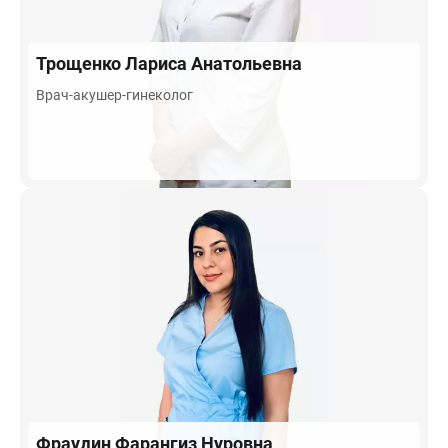
Трощенко
Лариса Анатольевна
Врач-акушер-гинеколог
Фраудин
Фарангиз Нуровна