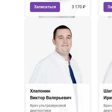
Записаться
3 170 ₽
За
Хлапонин
Шап
Виктор Валерьевич
Ири
Врач ультразвуковой
Врач
диагностики
диаг