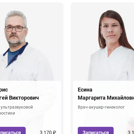
рис
Есина
гей Викторович
Маргарита Михайлов
 ультразвуковой
Врач-акушер-гинеколог
ностики
писаться
3 170 ₽
Записаться
3 