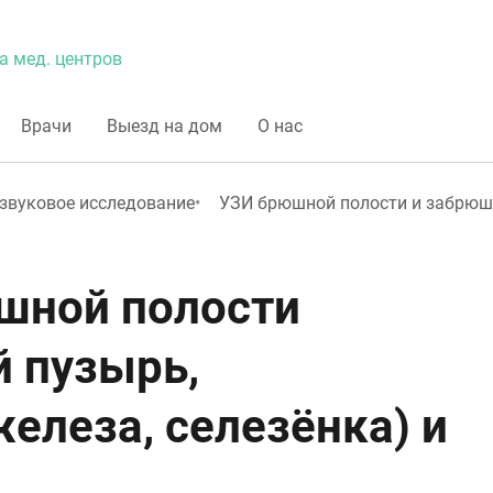
а мед. центров
Врачи
Выезд на дом
О нас
звуковое исследование
УЗИ брюшной полости и забрюш
шной полости
й пузырь,
елеза, селезёнка) и