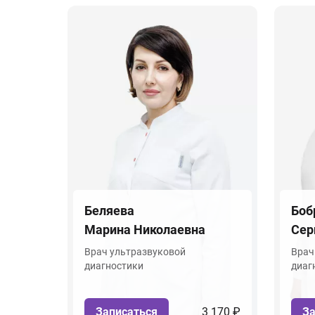
Беляева
Боб
Марина Николаевна
Сер
Врач ультразвуковой
Врач
диагностики
диаг
Записаться
3 170 ₽
За