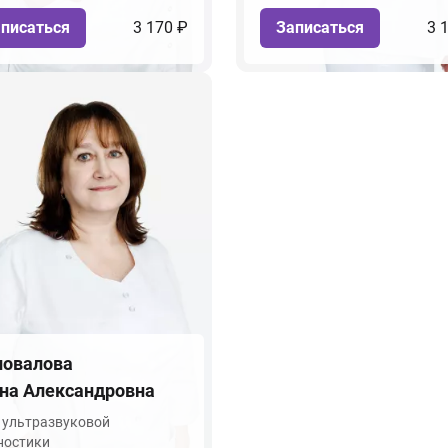
писаться
3 170 ₽
Записаться
3 
овалова
на Александровна
 ультразвуковой
ностики