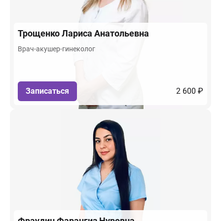
Трощенко
Лариса Анатольевна
Врач-акушер-гинеколог
Записаться
2 600 ₽
Фраудин
Фарангиз Нуровна