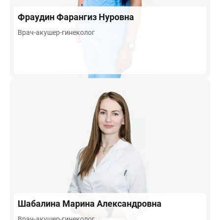
Фраудин
Фарангиз Нуровна
Врач-акушер-гинеколог
Шабалина
Марина Александровна
Врач-акушер-гинеколог