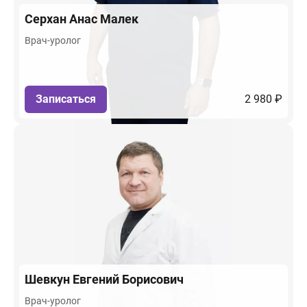
Серхан
Анас Малек
Врач-уролог
Записаться
2 980 ₽
Шевкун
Евгений Борисович
Врач-уролог