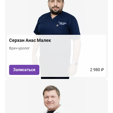
Серхан
Анас Малек
Врач-уролог
Записаться
2 980 ₽