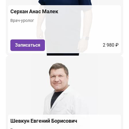
Серхан
Анас Малек
Врач-уролог
Записаться
2 980 ₽
Шевкун
Евгений Борисович