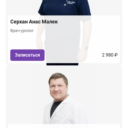
Серхан
Анас Малек
Врач-уролог
Записаться
2 980 ₽