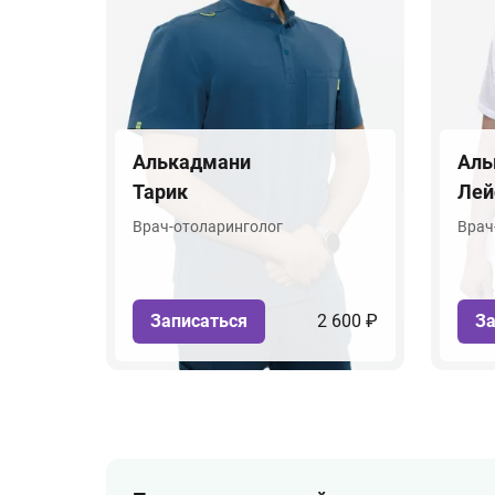
Алькадмани
Аль
Тарик
Лей
Врач-отоларинголог
Врач
Записаться
2 600 ₽
За