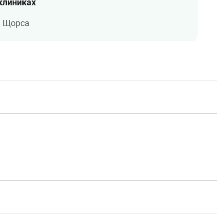
 клиниках
а Щорса