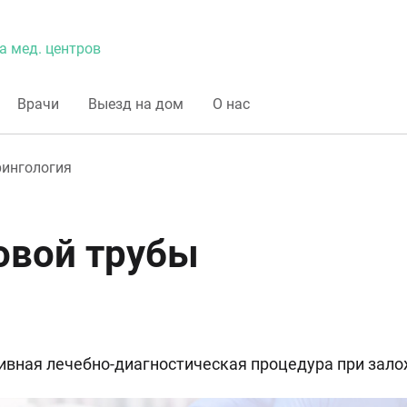
а мед. центров
Врачи
Выезд на дом
О нас
ингология
овой трубы
тивная лечебно-диагностическая процедура при зал