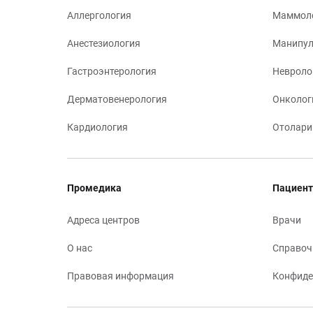
Аллергология
Маммол
Анестезиология
Манипул
Гастроэнтерология
Невроло
Дерматовенерология
Онколог
Кардиология
Отолари
Промедика
Пациент
Адреса центров
Врачи
О нас
Справоч
Правовая информация
Конфиде