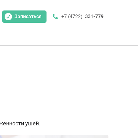
Записаться
+7 (4722)
331-779
оженности ушей.