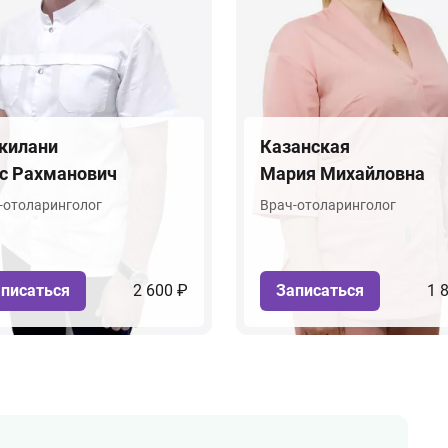
килани
Казанская
с Рахманович
Мария Михайловна
-отоларинголог
Врач-отоларинголог
писаться
2 600 ₽
Записаться
1 