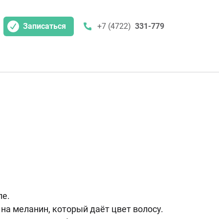
Записаться
+7 (4722)
331-779
ле.
 на меланин, который даёт цвет волосу.