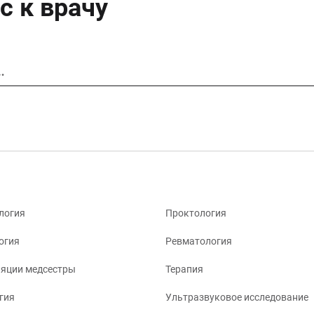
с к врачу
…
логия
Проктология
огия
Ревматология
яции медсестры
Терапия
гия
Ультразвуковое исследование