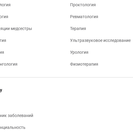
логия
Проктология
огия
Ревматология
яции медсестры
Терапия
гия
Ультразвуковое исследование
ия
Урология
нгология
Физиотерапия
у
ник заболеваний
нциальность