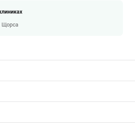
 клиниках
а Щорса