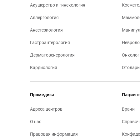
Акушерство и гинекология
Космето
Аллергология
Маммол
Анестезиология
Манипул
Гастроэнтерология
Невроло
Дерматовенерология
Онколог
Кардиология
Отолари
Промедика
Пациент
Адреса центров
Врачи
О нас
Справоч
Правовая информация
Конфиде