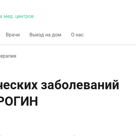
а мед. центров
Врачи
Выезд на дом
О нас
терапия
ческих заболеваний
ДРОГИН