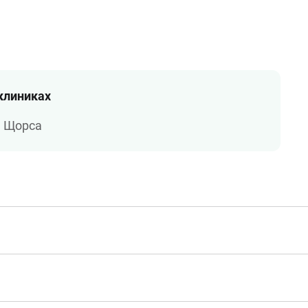
 клиниках
а Щорса