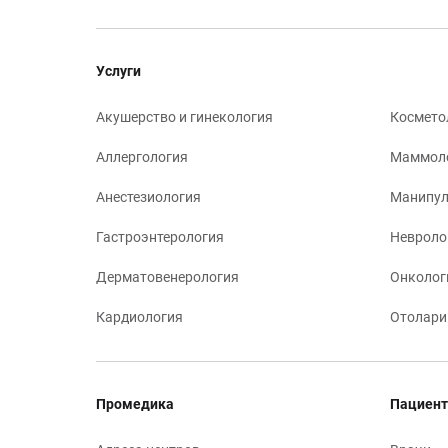
Услуги
Акушерство и гинекология
Космето
Аллергология
Маммол
Анестезиология
Манипул
Гастроэнтерология
Невроло
Дерматовенерология
Онколог
Кардиология
Отолари
Промедика
Пациент