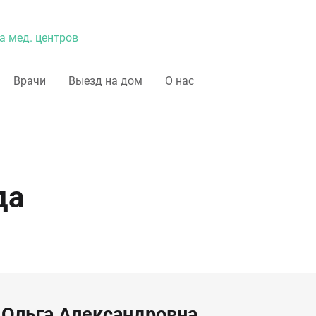
а мед. центров
Врачи
Выезд на дом
О нас
да
 Ольга Александровна