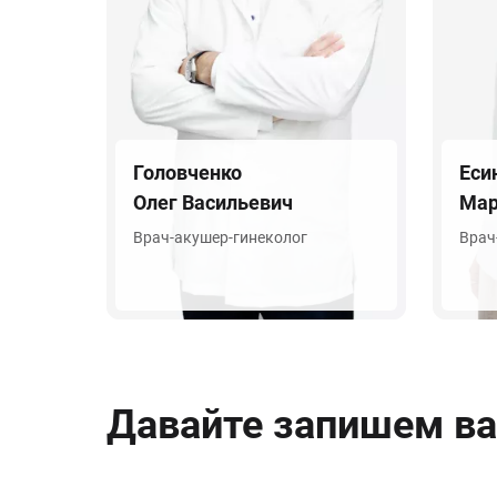
Головченко
Еси
Олег Васильевич
Мар
Врач-акушер-гинеколог
Врач
Давайте запишем ва