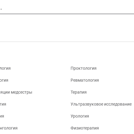
…
логия
Проктология
огия
Ревматология
яции медсестры
Терапия
гия
Ультразвуковое исследование
ия
Урология
нгология
Физиотерапия