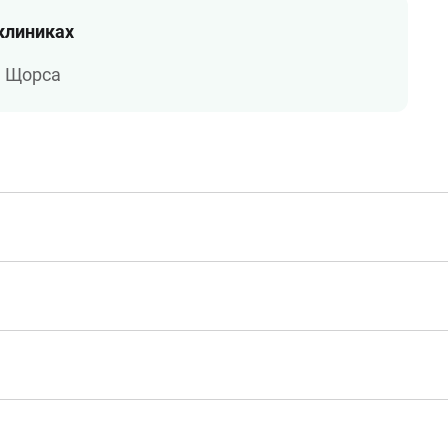
 клиниках
а Щорса