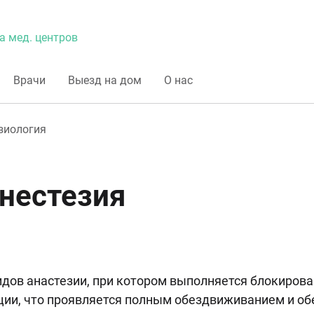
а мед. центров
Врачи
Выезд на дом
О нас
зиология
нестезия
видов анастезии, при котором выполняется блокирова
ации, что проявляется полным обездвиживанием и о