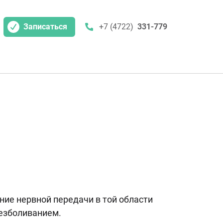
Записаться
+7 (4722)
331-779
ние нервной передачи в той области
безболиванием.