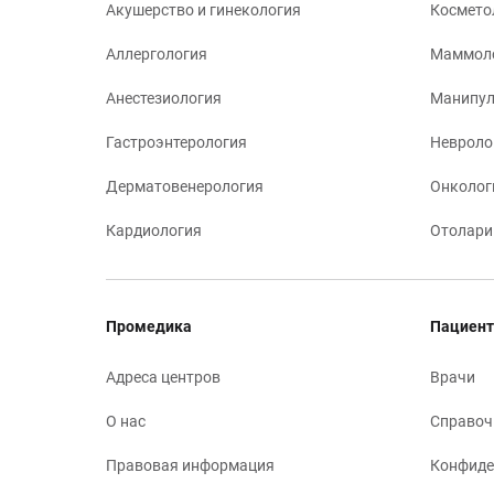
Акушерство и гинекология
Космето
Аллергология
Маммол
Анестезиология
Манипул
Гастроэнтерология
Невроло
Дерматовенерология
Онколог
Кардиология
Отолари
Промедика
Пациент
Адреса центров
Врачи
О нас
Справоч
Правовая информация
Конфиде