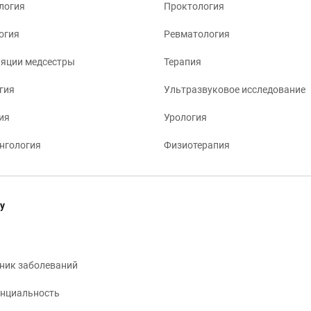
логия
Проктология
огия
Ревматология
яции медсестры
Терапия
гия
Ультразвуковое исследование
ия
Урология
нгология
Физиотерапия
у
ник заболеваний
нциальность