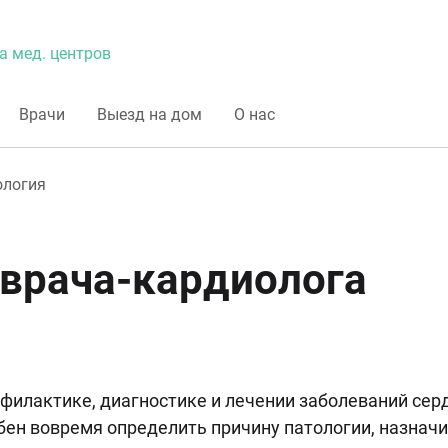
а мед. центров
Врачи
Выезд на дом
О нас
ология
врача-кардиолога
филактике, диагностике и лечении заболеваний сер
ен вовремя определить причину патологии, назначи