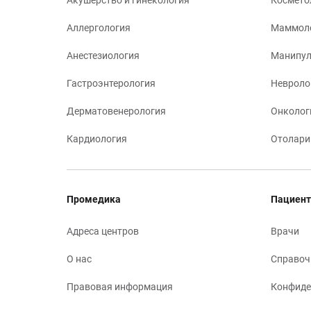
Акушерство и гинекология
Космето
Аллергология
Маммол
Анестезиология
Манипул
Гастроэнтерология
Невроло
Дерматовенерология
Онколог
Кардиология
Отолари
Промедика
Пациент
Адреса центров
Врачи
О нас
Справоч
Правовая информация
Конфиде