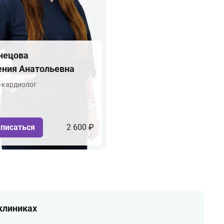
нецова
ения Анатольевна
-кардиолог
писаться
2 600 ₽
 клиниках