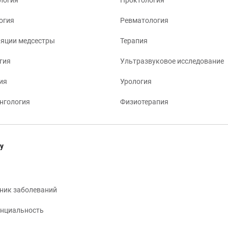
логия
Проктология
огия
Ревматология
яции медсестры
Терапия
гия
Ультразвуковое исследование
ия
Урология
нгология
Физиотерапия
у
ник заболеваний
нциальность