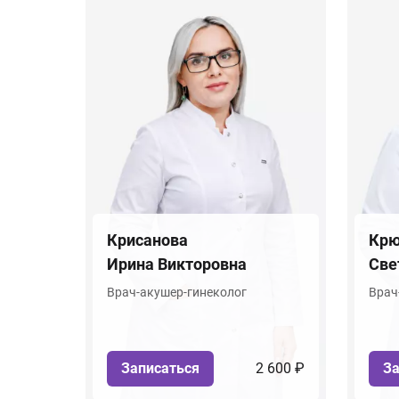
Крисанова
Крю
Ирина Викторовна
Све
Врач-акушер-гинеколог
Врач
Записаться
2 600 ₽
За