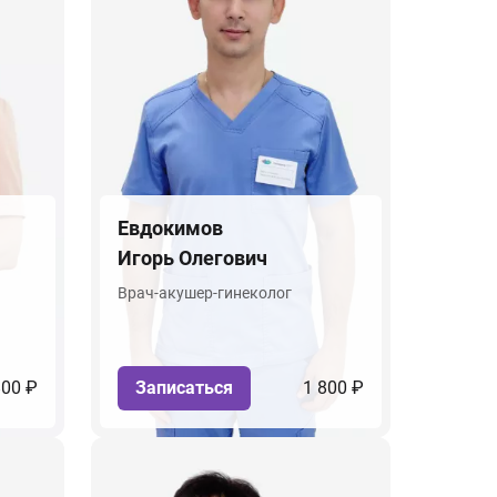
Евдокимов
Игорь Олегович
Врач-акушер-гинеколог
800 ₽
Записаться
1 800 ₽