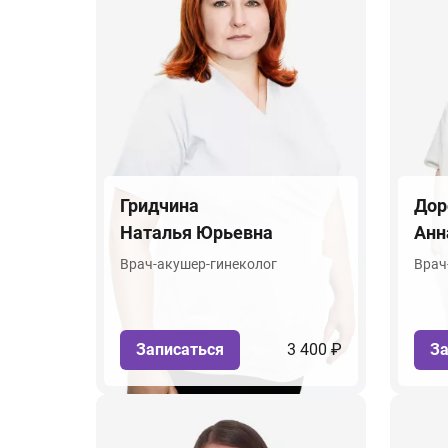
Гридчина
Дор
Наталья Юрьевна
Анн
Врач-акушер-гинеколог
Врач
Записаться
3 400 ₽
За