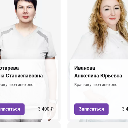
отарева
Иванова
на Станиславовна
Анжелика Юрьевна
-акушер-гинеколог
Врач-акушер-гинеколог
писаться
3 400 ₽
Записаться
3 