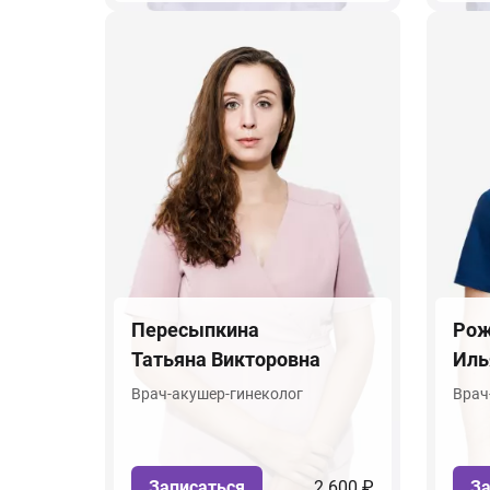
Пересыпкина
Рож
Татьяна Викторовна
Иль
Врач-акушер-гинеколог
Врач
Записаться
2 600 ₽
За