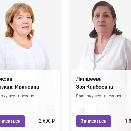
кова
Липшеева
тлана Ивановна
Зоя Канбоевна
-акушер-гинеколог
Врач-акушер-гинеколог
писаться
2 600 ₽
Записаться
1 