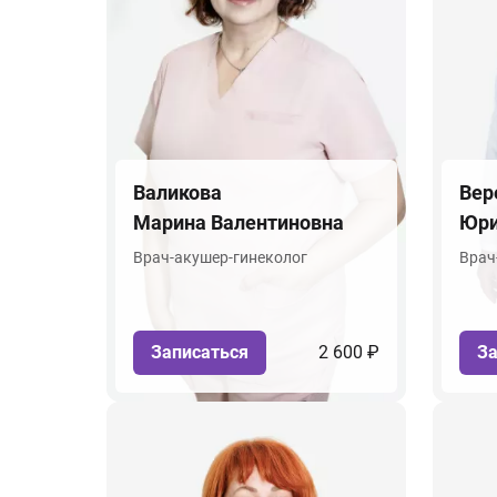
Валикова
Вер
Марина Валентиновна
Юри
Врач-акушер-гинеколог
Врач
Записаться
2 600 ₽
За