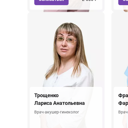
Трощенко
Фра
Лариса Анатольевна
Фар
Врач-акушер-гинеколог
Врач