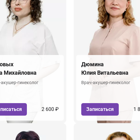
овых
Дюмина
а Михайловна
Юлия Витальевна
-акушер-гинеколог
Врач-акушер-гинеколог
писаться
2 600 ₽
Записаться
1 