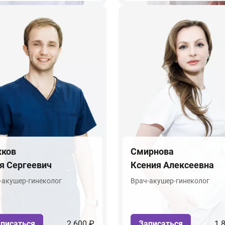
ков
Смирнова
я Сергеевич
Ксения Алексеевна
-акушер-гинеколог
Врач-акушер-гинеколог
писаться
2 600 ₽
Записаться
1 