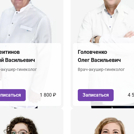
еитинов
Головченко
й Васильевич
Олег Васильевич
-акушер-гинеколог
Врач-акушер-гинеколог
писаться
1 800 ₽
Записаться
4 