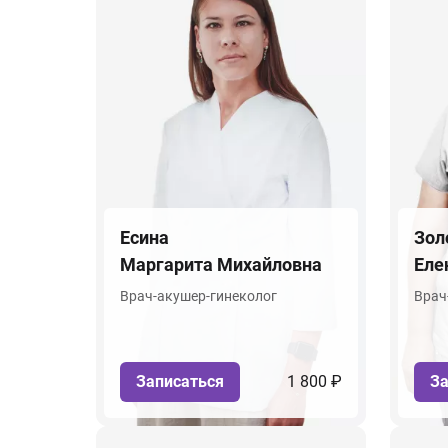
Есина
Зол
Маргарита Михайловна
Еле
Врач-акушер-гинеколог
Врач
Записаться
1 800 ₽
За