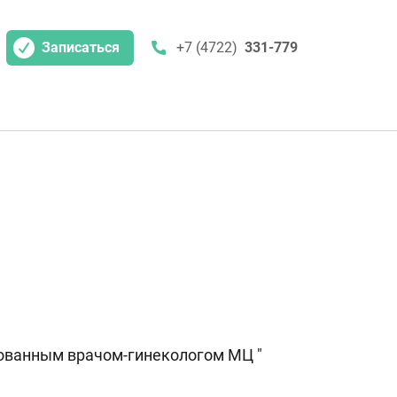
Записаться
+7 (4722)
331-779
рованным врачом-гинекологом МЦ "