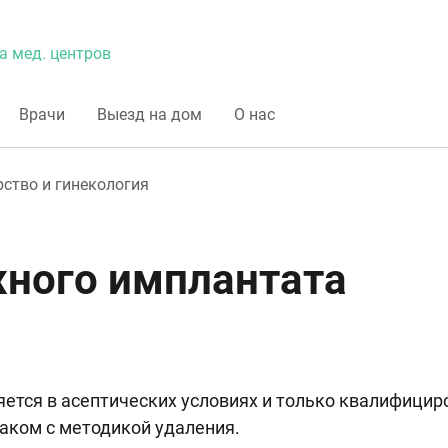
а мед. центров
Врачи
Выезд на дом
О нас
ство и гинекология
ного имплантата
ется в асептических условиях и только квалифици
аком с методикой удаления.