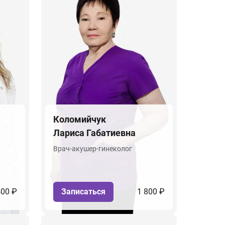
Коломийчук
Лариса Габатиевна
Врач-акушер-гинеколог
400 ₽
Записаться
1 800 ₽