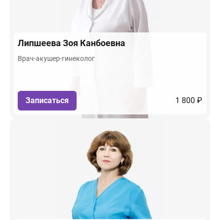
Липшеева
Зоя Канбоевна
Врач-акушер-гинеколог
Записаться
1 800 ₽