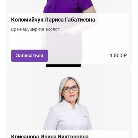
Коломийчук
Лариса Габатиевна
Врач-акушер-гинеколог
Записаться
1 800 ₽
Крисанова
Ирина Викторовна