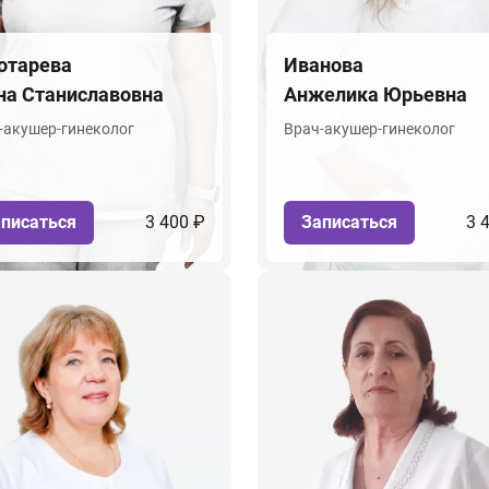
отарева
Иванова
на Станиславовна
Анжелика Юрьевна
-акушер-гинеколог
Врач-акушер-гинеколог
писаться
3 400 ₽
Записаться
3 