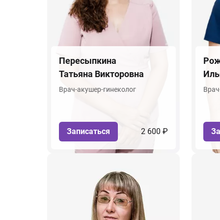
Пересыпкина
Рож
Татьяна Викторовна
Иль
Врач-акушер-гинеколог
Врач
Записаться
2 600 ₽
За