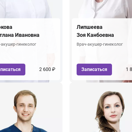
кова
Липшеева
тлана Ивановна
Зоя Канбоевна
-акушер-гинеколог
Врач-акушер-гинеколог
писаться
2 600 ₽
Записаться
1 