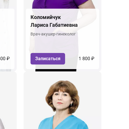
Коломийчук
Лариса Габатиевна
Врач-акушер-гинеколог
400 ₽
Записаться
1 800 ₽