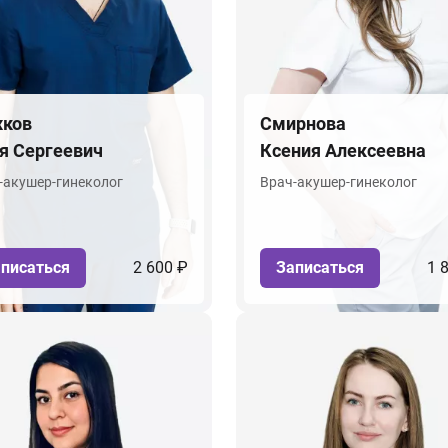
ков
Смирнова
я Сергеевич
Ксения Алексеевна
-акушер-гинеколог
Врач-акушер-гинеколог
писаться
2 600 ₽
Записаться
1 