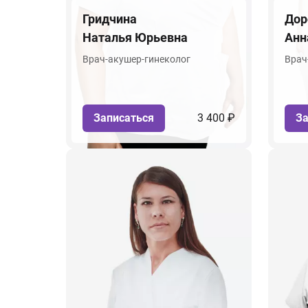
Гридчина
Дор
Наталья Юрьевна
Анн
Врач-акушер-гинеколог
Врач
Записаться
3 400 ₽
За