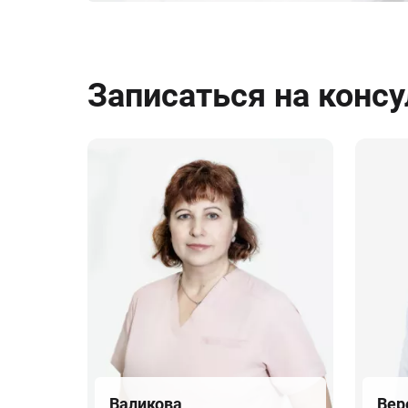
Записаться на конс
Валикова
Вер