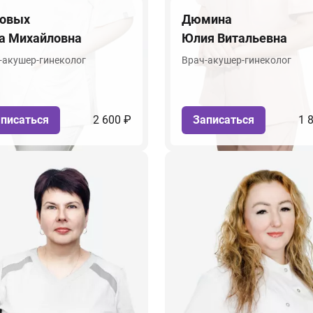
овых
Дюмина
а Михайловна
Юлия Витальевна
-акушер-гинеколог
Врач-акушер-гинеколог
писаться
2 600 ₽
Записаться
1 