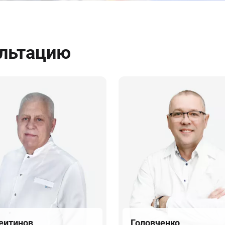
ультацию
еитинов
Головченко