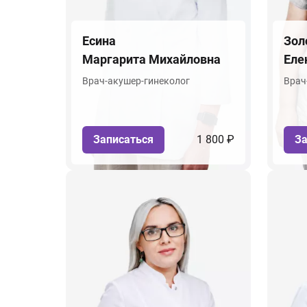
Есина
Зол
Маргарита Михайловна
Еле
Врач-акушер-гинеколог
Врач
Записаться
1 800 ₽
За