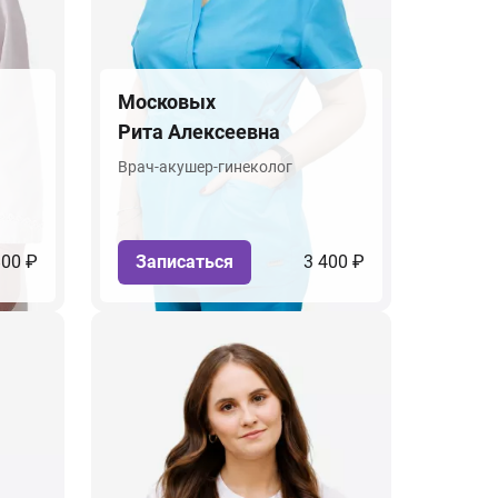
Московых
Рита Алексеевна
Врач-акушер-гинеколог
800 ₽
Записаться
3 400 ₽