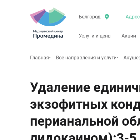
Адрес
Белгород
Услуги и цены
Акции
Главная
Все направления и услуги
Акушер
Удаление единич
экзофитных конд
перианальной обл
лидокаином):3-5 