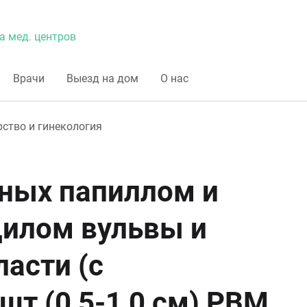
а мед. центров
Врачи
Выезд на дом
О нас
ство и гинекология
ных папиллом и
илом вульвы и
асти (с
шт (0,5-1,0 см) РВМ