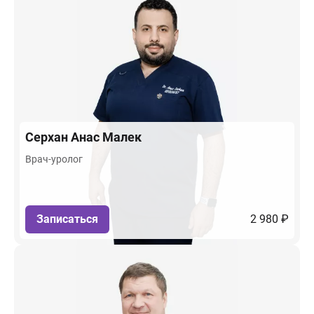
Серхан
Анас Малек
Врач-уролог
Записаться
2 980 ₽