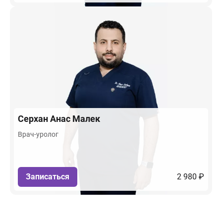
Серхан
Анас Малек
Врач-уролог
Записаться
2 980 ₽