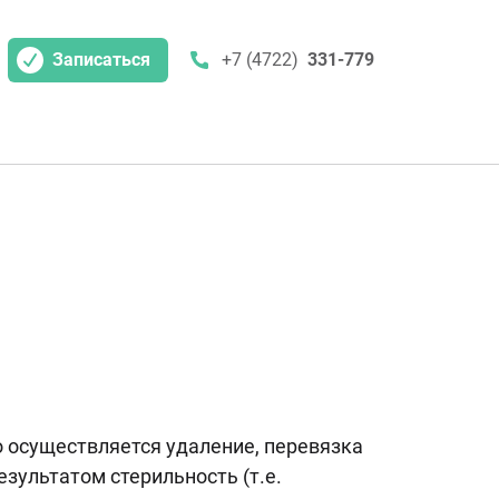
Записаться
+7 (4722)
331-779
о осуществляется удаление, перевязка
зультатом стерильность (т.е.