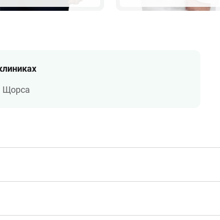
 клиниках
а Щорса