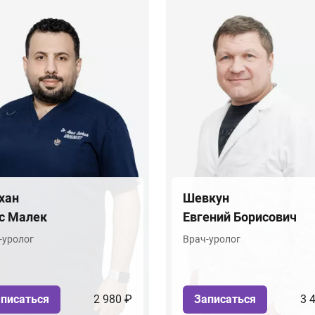
хан
Шевкун
с Малек
Евгений Борисович
-уролог
Врач-уролог
писаться
2 980 ₽
Записаться
3 