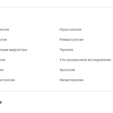
логия
Проктология
огия
Ревматология
яции медсестры
Терапия
гия
Ультразвуковое исследование
ия
Урология
нгология
Физиотерапия
у