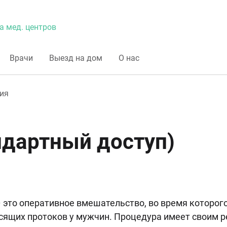
а мед. центров
Врачи
Выезд на дом
О нас
ия
ндартный доступ)
 это оперативное вмешательство, во время которог
ящих протоков у мужчин. Процедура имеет своим ре