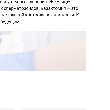
сексуального влечения. Эякуляция
х сперматозоидов. Вазэктомия — это
й методикой контроля рождаемости. К
в будущем.