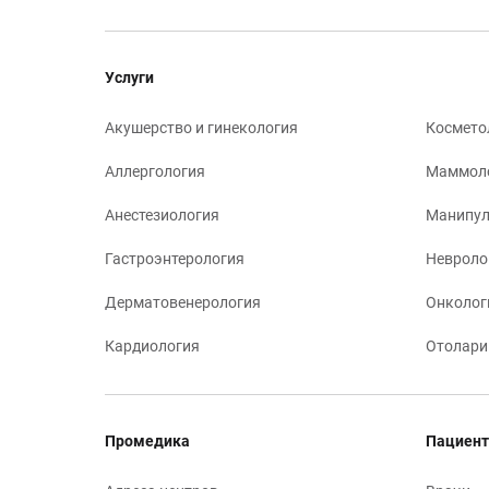
Услуги
Акушерство и гинекология
Космето
Аллергология
Маммол
Анестезиология
Манипул
Гастроэнтерология
Невроло
Дерматовенерология
Онколог
Кардиология
Отолари
Промедика
Пациент