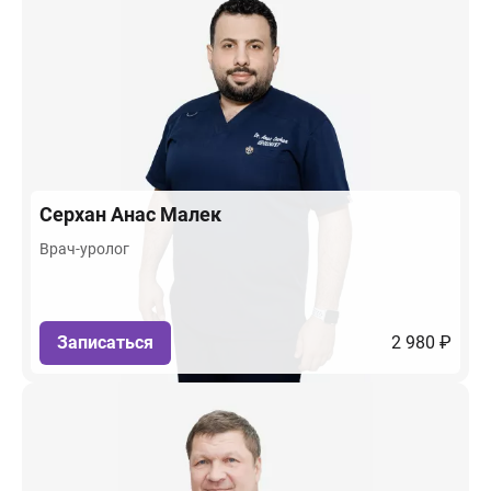
Серхан
Анас Малек
Врач-уролог
Записаться
2 980 ₽