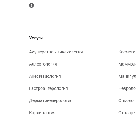
Услуги
Акушерство и гинекология
Космето
Аллергология
Маммол
Анестезиология
Манипул
Гастроэнтерология
Невроло
Дерматовенерология
Онколог
Кардиология
Отолари