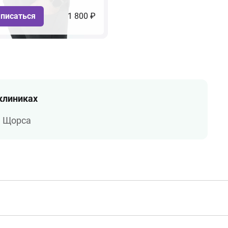
писаться
1 800 ₽
 клиниках
а Щорса