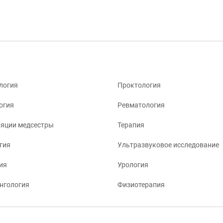
логия
Проктология
огия
Ревматология
яции медсестры
Терапия
гия
Ультразвуковое исследование
ия
Урология
нгология
Физиотерапия