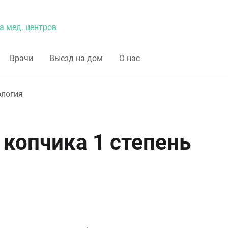
а мед. центров
Врачи
Выезд на дом
О нас
ология
 копчика 1 степень