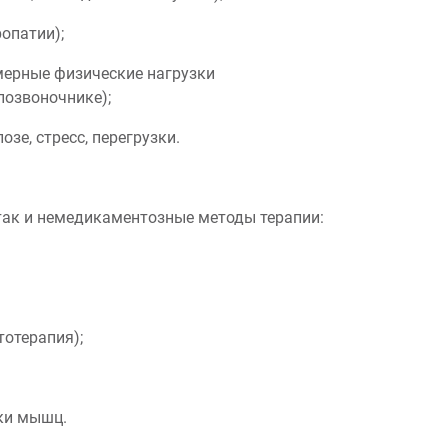
ропатии);
мерные физические нагрузки
позвоночнике);
озе, стресс, перегрузки.
так и немедикаментозные методы терапии:
тотерапия);
ки мышц.