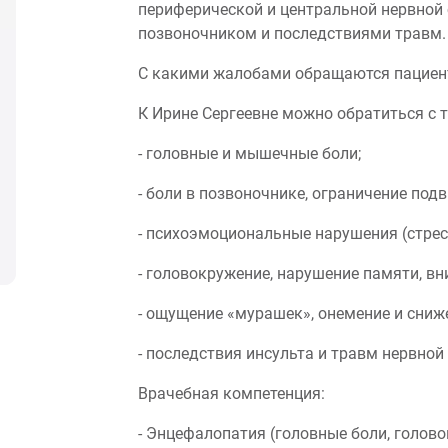
периферической и центральной нервной 
позвоночником и последствиями травм.
С какими жалобами обращаются пацие
К Ирине Сергеевне можно обратиться с 
- головные и мышечные боли;
- боли в позвоночнике, ограничение под
- психоэмоциональные нарушения (стресс
- головокружение, нарушение памяти, вн
- ощущение «мурашек», онемение и сниже
- последствия инсульта и травм нервной
Врачебная компетенция:
- Энцефалопатия (головные боли, голово