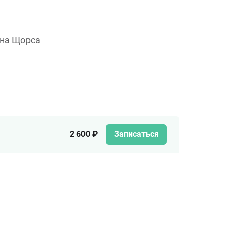
 на Щорса
2 600 ₽
Записаться