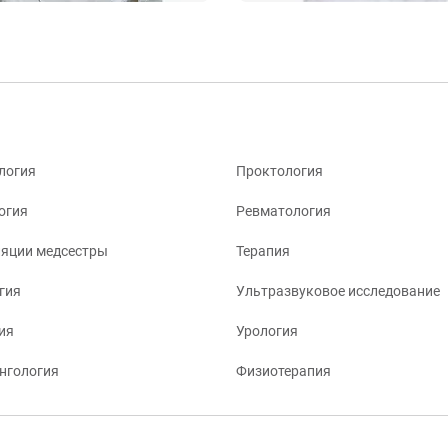
логия
Проктология
огия
Ревматология
яции медсестры
Терапия
гия
Ультразвуковое исследование
ия
Урология
нгология
Физиотерапия