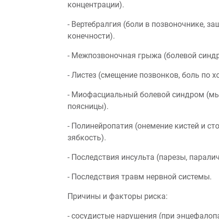
концентрации).
- Вертебралгия (боли в позвоночнике, з
конечности).
- Межпозвоночная грыжа (болевой синд
- Листез (смещение позвонков, боль по х
- Миофасциальный болевой синдром (м
поясницы).
- Полинейропатия (онемение кистей и ст
зябкость).
- Последствия инсульта (парезы, парали
- Последствия травм нервной системы.
Причины и факторы риска:
- сосудистые нарушения (при энцефалопа