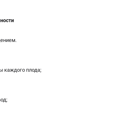
нности
дением.
ы каждого плода;
од;