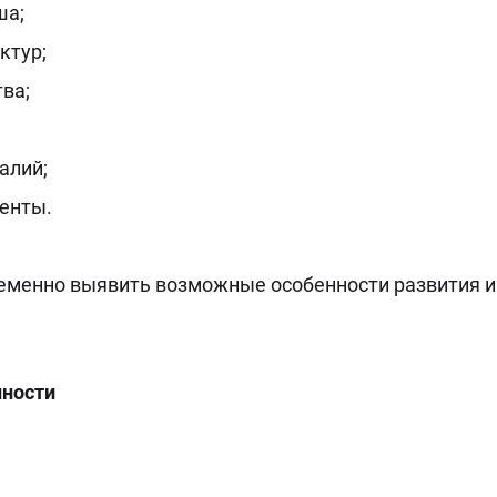
ша;
ктур;
ва;
алий;
енты.
еменно выявить возможные особенности развития и 
нности